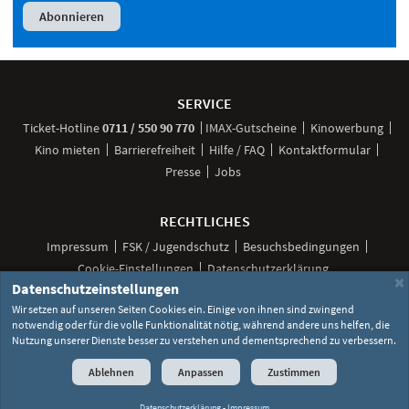
Weitere
Navigationsmöglichkeiten
SERVICE
anrufen
Ticket-
Hotline
0711 / 550 90 770
IMAX-Gutscheine
Kinowerbung
Kino mieten
Barrierefreiheit
Hilfe / FAQ
Kontaktformular
Presse
Jobs
RECHTLICHES
Impressum
FSK / Jugendschutz
Besuchsbedingungen
Cookie-Einstellungen
Datenschutzerklärung
×
Datenschutzeinstellungen
Wir setzen auf unseren Seiten Cookies ein. Einige von ihnen sind zwingend
notwendig oder für die volle Funktionalität nötig, während andere uns helfen, die
Unsere
Unsere
Unsere
Unser
Unser
Nutzung unserer Dienste besser zu verstehen und dementsprechend zu verbessern.
Social
Seite
Seite
Seite
Kanal
Kanal
Media
bei
bei
bei
bei
bei
©
2026 Lochmann Filmtheaterbetriebe
Ablehnen
Anpassen
Zustimmen
Facebook
Instagram
TikTok
YouTube
WhatsApp
Links
Datenschutzerklärung
-
Impressum