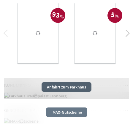
, aufgerufen von
93
, aufg
5
der 
der Besucher
%
%
KUNDENINFO
Anfahrt zum Parkhaus
GESCHENKTIPP
IMAX
-Gutscheine