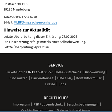
Postfach 39 11 55
39135 Magdeburg
Telefon: 0391 567 6970
E-Mail:
MLBF
@ms.sachsen-anhalt.de
Hinweise zur Aktualität
Letzte Überarbeitung dieser Erklärung: 27.02.2026
Die Einschätzung erfolgt mittels einer Selbstbewertung.
Letzte Überprüfung: April 2026
Weitere
Navigationsmöglichkeiten
SERVICE
anrufen
Ticket-
Hotline
0711 / 550 90 770
IMAX-Gutscheine
Kinowerbung
Kino mieten
Barrierefreiheit
Hilfe / FAQ
Kontaktformular
Presse
Jobs
RECHTLICHES
Impressum
FSK / Jugendschutz
Besuchsbedingungen
Cookie-Einstellungen
Datenschutzerklärung