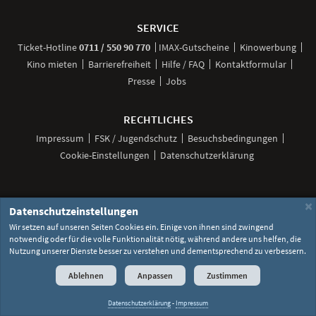
Weitere
Navigationsmöglichkeiten
SERVICE
anrufen
Ticket-
Hotline
0711 / 550 90 770
IMAX-Gutscheine
Kinowerbung
Kino mieten
Barrierefreiheit
Hilfe / FAQ
Kontaktformular
Presse
Jobs
RECHTLICHES
Impressum
FSK / Jugendschutz
Besuchsbedingungen
Cookie-Einstellungen
Datenschutzerklärung
×
Datenschutzeinstellungen
Unsere
Unsere
Unsere
Unser
Unser
Social
Seite
Seite
Seite
Kanal
Kanal
Media
Wir setzen auf unseren Seiten Cookies ein. Einige von ihnen sind zwingend
bei
bei
bei
bei
bei
©
2026 Lochmann Filmtheaterbetriebe
notwendig oder für die volle Funktionalität nötig, während andere uns helfen, die
Facebook
Instagram
TikTok
YouTube
WhatsApp
Links
Nutzung unserer Dienste besser zu verstehen und dementsprechend zu verbessern.
Ablehnen
Anpassen
Zustimmen
Datenschutzerklärung
-
Impressum