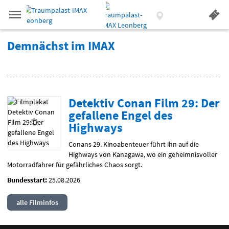
.
IMAX LEONBERG
Gehe
Gehe
zur
zur
Aktueller
Menü
Startseite:
Startseite:
Standort:
Weitere
Springe
zum
,
zum
.
Navigation
Standortauswahl
umschalten
Standorte:
Demnächst
Demnächst im IMAX
direkt
Inhalt
Menü
und
Service
im
1
Film(e)
IMAX
aus
Detektiv Conan Film 29: Der
unserem
Filmarchiv
gefallene Engel des
Highways
Conans 29. Kinoabenteuer führt ihn auf die
Highways von Kanagawa, wo ein geheimnisvoller
Motorradfahrer für gefährliches Chaos sorgt.
Bundesstart:
25.08.2026
alle Filminfos