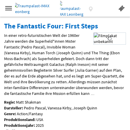
.
IMAX LEONBERG
Gehe
Gehe
zur
zur
Aktueller
Menü
Startseite:
Startseite:
Standort:
Weitere
Springe
zum
,
zum
.
Navigation
Standortauswahl
umschalten
Standorte:
The
The Fantastic Four: First Steps
direkt
Inhalt
Menü
und
Service
In einer retro-futuristischen Welt der 1960er
Fantastic
Jahre werden die Superheld*innen Mister
Four:
Fantastic (Pedro Pascal), Invisible Woman
(Vanessa Kirby), Human Torch (Joseph Quinn) und The Thing (Ebon
First
Moss-Bachrach) als Superhelden gefeiert. Doch dann tritt der
gefährliche Weltraumgott Galactus (Ralph Ineson) mit seiner
Steps
geheimnisvollen Begleiterin Silver Surfer (Julia Garner) auf den Plan,
der es auf die Erde abgesehen hat, und es liegt am Super-Quartett, die
Welt und ihre Bevölkerung zu retten. Allerdings müssen zunächst
inter-familiäre Differenzen untereinander überwunden werden, bevor
die fantastische Familie ihre Mission erfüllen kann …
Regie:
Matt Shakman
Darsteller:
Pedro Pascal, Vanessa Kirby, Joseph Quinn
Genre:
Action/Fantasy
Produktionsland:
USA
Produktionsjahr:
2025