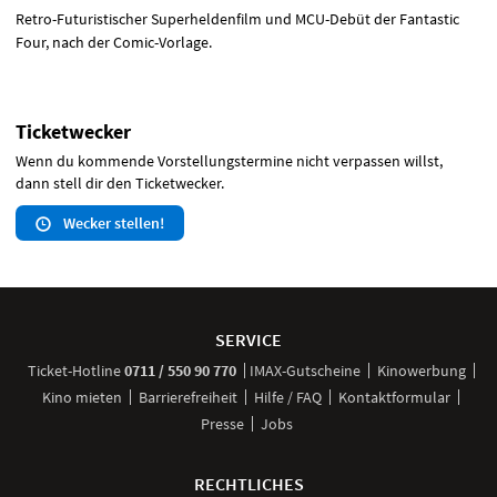
Retro-Futuristischer Superheldenfilm und
MCU
-Debüt der Fantastic
Four, nach der Comic-Vorlage.
Ticketwecker
Wenn du kommende Vorstellungstermine nicht verpassen willst,
dann stell dir den Ticketwecker.
Wecker stellen!
Weitere
Navigationsmöglichkeiten
SERVICE
anrufen
Ticket-
Hotline
0711 / 550 90 770
IMAX-Gutscheine
Kinowerbung
Kino mieten
Barrierefreiheit
Hilfe / FAQ
Kontaktformular
Presse
Jobs
RECHTLICHES